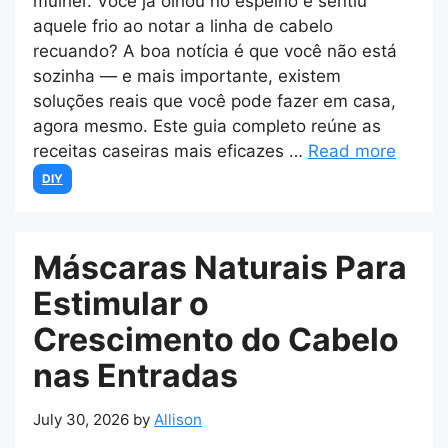
mulher. Você já olhou no espelho e sentiu
aquele frio ao notar a linha de cabelo
recuando? A boa notícia é que você não está
sozinha — e mais importante, existem
soluções reais que você pode fazer em casa,
agora mesmo. Este guia completo reúne as
receitas caseiras mais eficazes …
Read more
Categories
DIY
Máscaras Naturais Para
Estimular o
Crescimento do Cabelo
nas Entradas
July 30, 2026
by
Allison