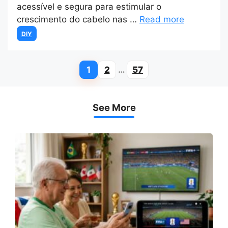
acessível e segura para estimular o
crescimento do cabelo nas …
Read more
Categories
DIY
1
2
…
57
Page
Page
Page
See More