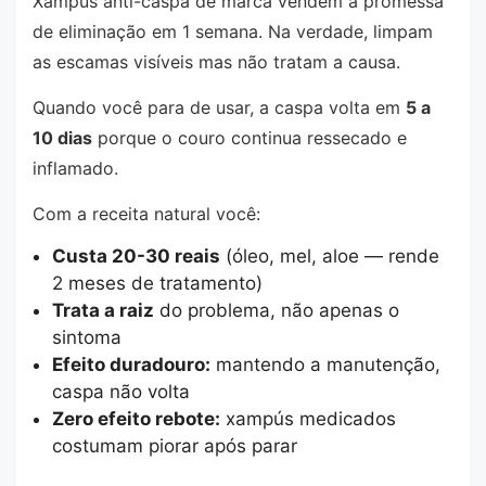
Xampús anti-caspa de marca vendem a promessa
de eliminação em 1 semana. Na verdade, limpam
as escamas visíveis mas não tratam a causa.
Quando você para de usar, a caspa volta em
5 a
10 dias
porque o couro continua ressecado e
inflamado.
Com a receita natural você:
Custa 20-30 reais
(óleo, mel, aloe — rende
2 meses de tratamento)
Trata a raiz
do problema, não apenas o
sintoma
Efeito duradouro:
mantendo a manutenção,
caspa não volta
Zero efeito rebote:
xampús medicados
costumam piorar após parar