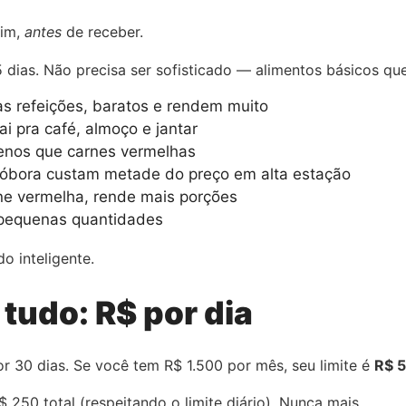
Sim,
antes
de receber.
5 dias. Não precisa ser sofisticado — alimentos básicos q
s refeições, baratos e rendem muito
ai pra café, almoço e jantar
enos que carnes vermelhas
bóbora custam metade do preço em alta estação
ne vermelha, rende mais porções
pequenas quantidades
o inteligente.
tudo: R$ por dia
r 30 dias. Se você tem R$ 1.500 por mês, seu limite é
R$ 5
 250 total (respeitando o limite diário). Nunca mais.