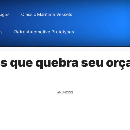
signs
Classic Maritime Vessels
ns
Retro Automotive Prototypes
ias que quebra seu or
ANÚNCIOS