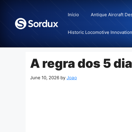
Skip
to
Início
Antique Aircraft De
content
Historic Locomotive Innovatio
A regra dos 5 d
June 10, 2026
by
Joao