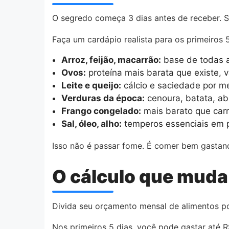
O segredo começa 3 dias antes de receber. 
Faça um cardápio realista para os primeiros 
Arroz, feijão, macarrão:
base de todas a
Ovos:
proteína mais barata que existe, v
Leite e queijo:
cálcio e saciedade por m
Verduras da época:
cenoura, batata, a
Frango congelado:
mais barato que car
Sal, óleo, alho:
temperos essenciais em 
Isso não é passar fome. É comer bem gastand
O cálculo que muda 
Divida seu orçamento mensal de alimentos po
Nos primeiros 5 dias, você pode gastar até R$