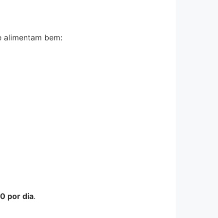
ue alimentam bem:
0 por dia
.