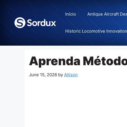
Skip
to
Início
Antique Aircraft De
content
Historic Locomotive Innovatio
Aprenda Métodos
June 15, 2026
by
Allison