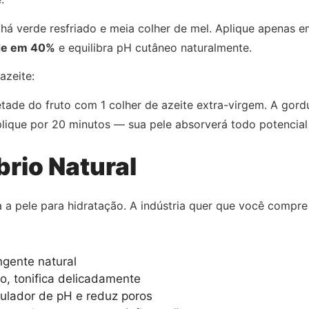
chá verde resfriado e meia colher de mel. Aplique apenas e
de em 40%
e equilibra pH cutâneo naturalmente.
azeite:
ade do fruto com 1 colher de azeite extra-virgem. A gord
lique por 20 minutos — sua pele absorverá todo potencial n
brio Natural
a a pele para hidratação. A indústria quer que você compr
ngente natural
o, tonifica delicadamente
ulador de pH e reduz poros