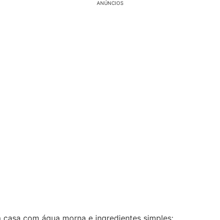
ANÚNCIOS
 casa com água morna e ingredientes simples: