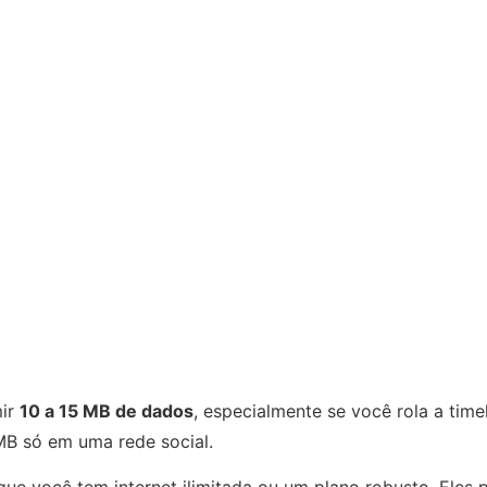
mir
10 a 15 MB de dados
, especialmente se você rola a timel
MB só em uma rede social.
e você tem internet ilimitada ou um plano robusto. Eles pr