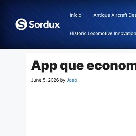
Skip
to
Início
Antique Aircraft De
content
Historic Locomotive Innovatio
App que economi
June 5, 2026
by
Joao