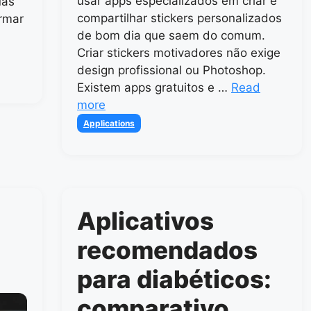
usar apps especializados em criar e
uas
compartilhar stickers personalizados
ormar
de bom dia que saem do comum.
Criar stickers motivadores não exige
design profissional ou Photoshop.
Existem apps gratuitos e …
Read
more
Categories
Applications
Aplicativos
recomendados
para diabéticos:
comparativo