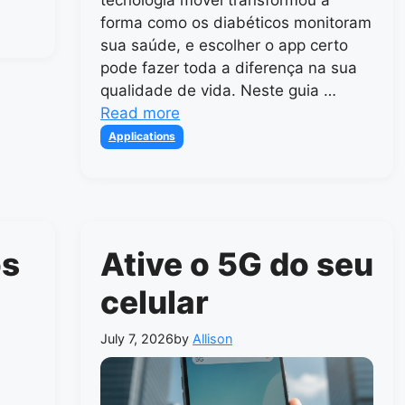
forma como os diabéticos monitoram
sua saúde, e escolher o app certo
pode fazer toda a diferença na sua
qualidade de vida. Neste guia …
Read more
Categories
Applications
os
Ative o 5G do seu
celular
July 7, 2026
by
Allison