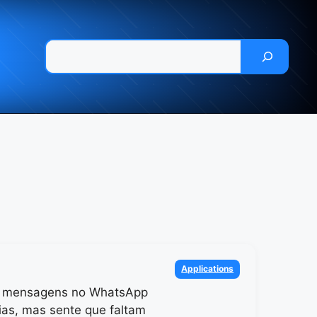
Pesquisar
Categories
Applications
a mensagens no WhatsApp
ias, mas sente que faltam