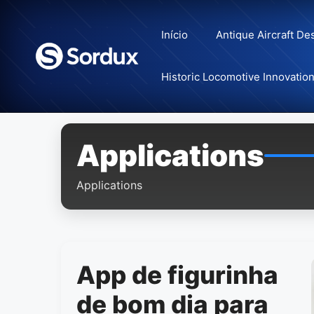
Skip
to
Início
Antique Aircraft De
content
Historic Locomotive Innovatio
Applications
Applications
App de figurinha
de bom dia para