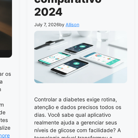
2024
July 7, 2026
by
Allison
ar os
 a
m
Controlar a diabetes exige rotina,
am
atenção e dados precisos todos os
 de
dias. Você sabe qual aplicativo
etes
realmente ajuda a gerenciar seus
slize
níveis de glicose com facilidade? A
more
tecnologia móvel transformou a