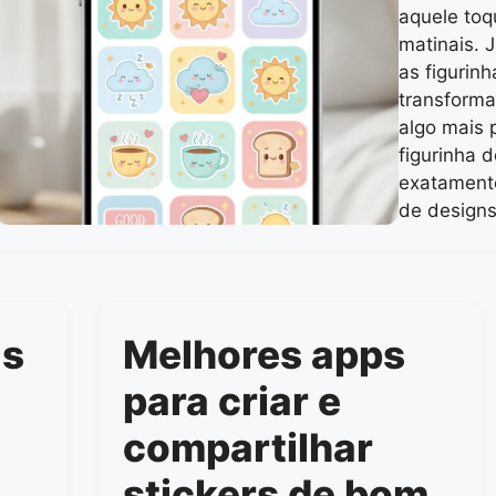
aquele toq
matinais. 
as figurin
transform
algo mais 
figurinha 
exatament
de design
as
Melhores apps
para criar e
compartilhar
stickers de bom