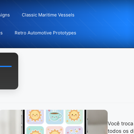
signs
Classic Maritime Vessels
ns
Retro Automotive Prototypes
Você troc
todos os d