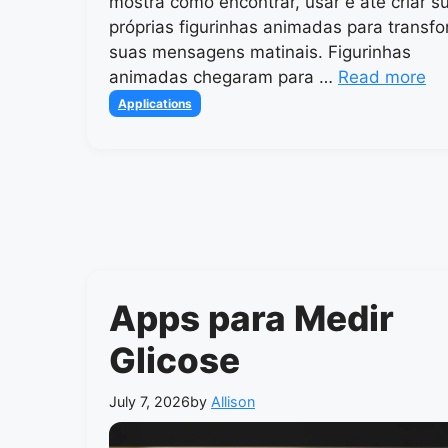
mostra como encontrar, usar e até criar s
próprias figurinhas animadas para transf
suas mensagens matinais. Figurinhas
animadas chegaram para …
Read more
Categories
Applications
Apps para Medir
Glicose
July 7, 2026
by
Allison