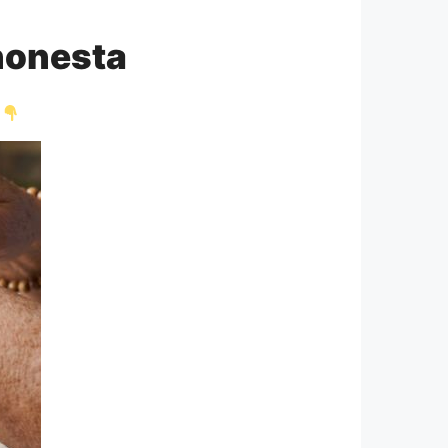
honesta
.