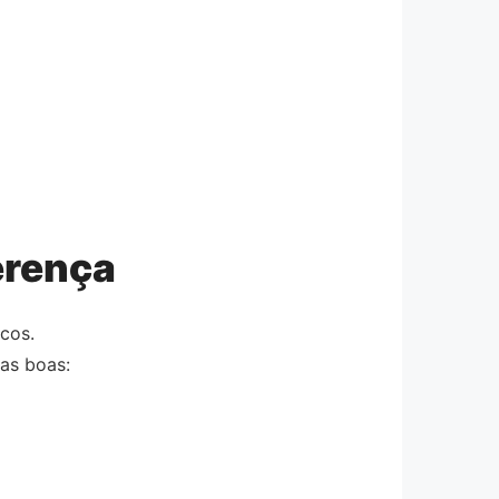
erença
ucos.
sas boas: