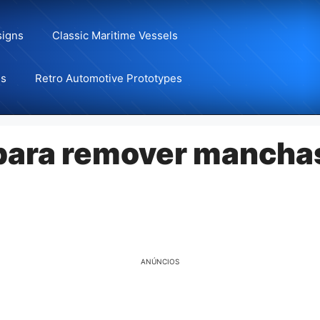
signs
Classic Maritime Vessels
ns
Retro Automotive Prototypes
 para remover mancha
ANÚNCIOS