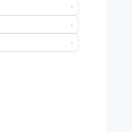
›
›
›