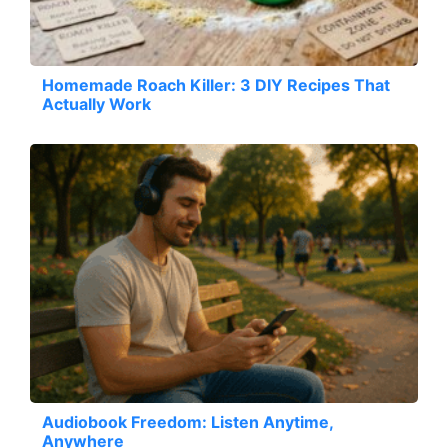
Homemade Roach Killer: 3 DIY Recipes That
Actually Work
Audiobook Freedom: Listen Anytime,
Anywhere