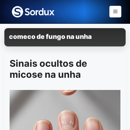
Skip
to
Menu
content
comeco de fungo na unha
Sinais ocultos de
micose na unha