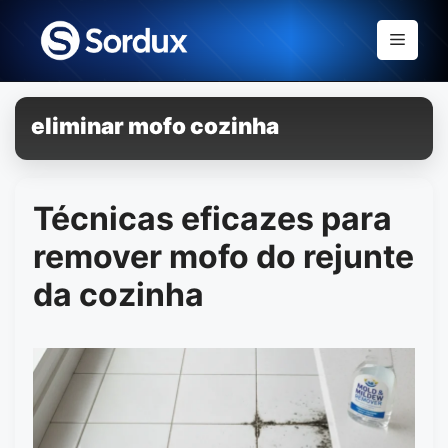
Skip
to
Menu
content
eliminar mofo cozinha
Técnicas eficazes para
remover mofo do rejunte
da cozinha