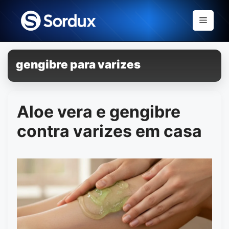
Skip
to
Menu
content
gengibre para varizes
Aloe vera e gengibre
contra varizes em casa