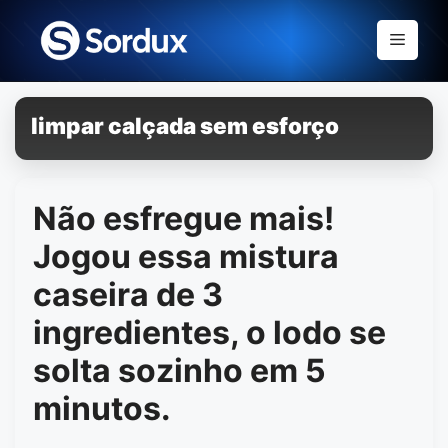
Skip
to
Menu
content
limpar calçada sem esforço
Não esfregue mais!
Jogou essa mistura
caseira de 3
ingredientes, o lodo se
solta sozinho em 5
minutos.