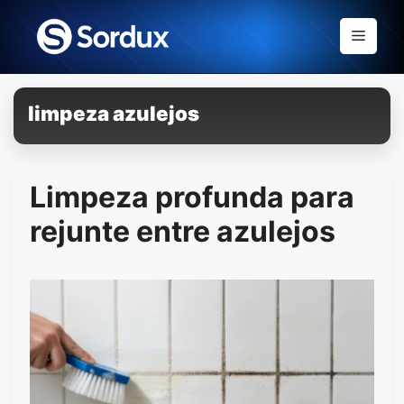
Skip
to
Menu
content
limpeza azulejos
Limpeza profunda para
rejunte entre azulejos