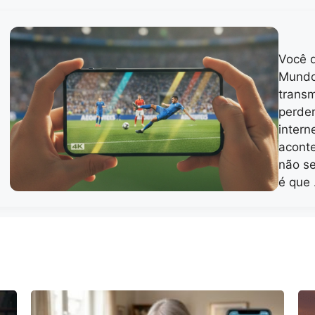
Você q
Mundo 
transm
perder
intern
acont
não se
é que