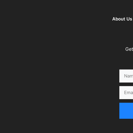
About Us
Get
Name
Email