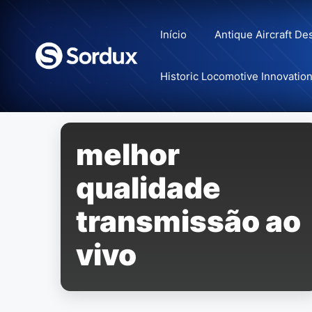
Skip
to
Início
Antique Aircraft De
content
Historic Locomotive Innovatio
melhor
qualidade
transmissão ao
vivo