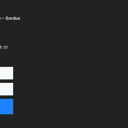
e – Sordux
 it!