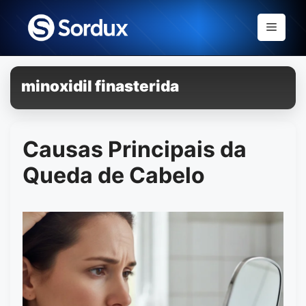
Skip
to
Menu
content
minoxidil finasterida
Causas Principais da
Queda de Cabelo