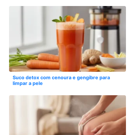
Suco detox com cenoura e gengibre para
limpar a pele