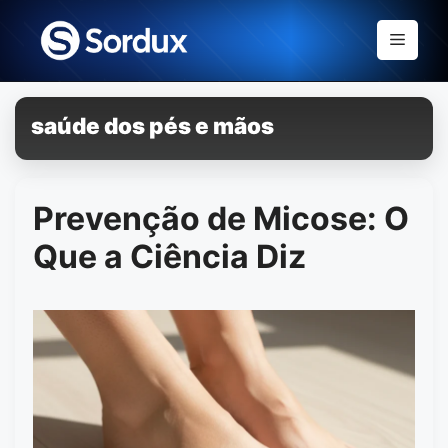
Skip
to
Menu
content
saúde dos pés e mãos
Prevenção de Micose: O
Que a Ciência Diz