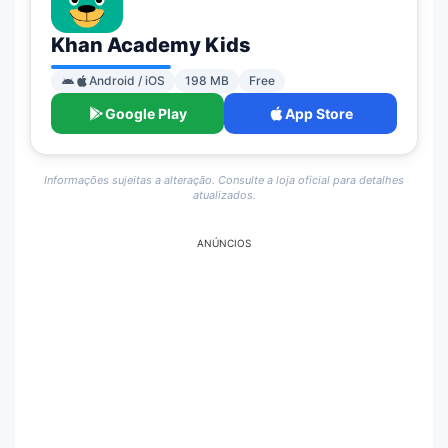
Khan Academy Kids
Android / iOS
198 MB
Free
Google Play
App Store
Informações sujeitas a alteração. Consulte a loja oficial para detalhes
atualizados.
ANÚNCIOS