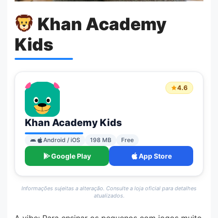
Khan Academy
Kids
4.6
Khan Academy Kids
Android / iOS
198 MB
Free
Google Play
App Store
Informações sujeitas a alteração. Consulte a loja oficial para detalhes
atualizados.