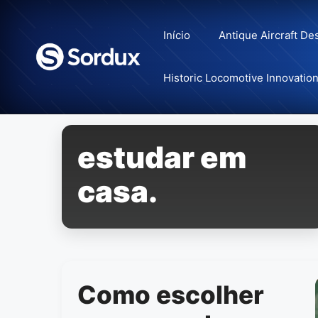
Skip
to
Início
Antique Aircraft De
content
Historic Locomotive Innovatio
estudar em
casa.
Como escolher