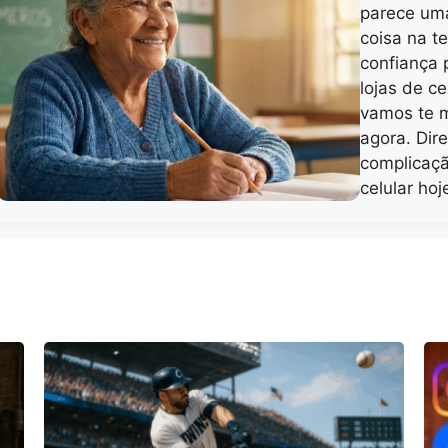
parece uma
coisa na t
confiança 
lojas de ce
vamos te m
agora. Dir
complicaç
celular ho