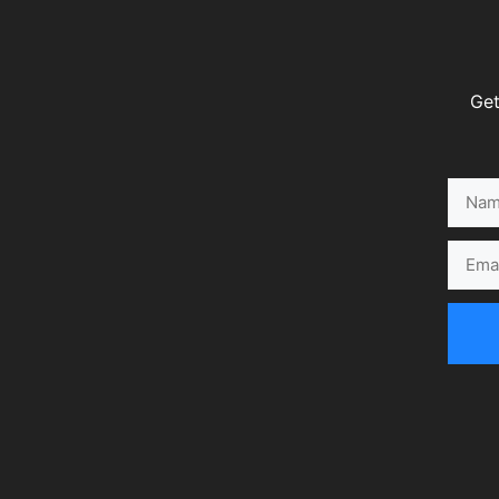
Get
Name
Email