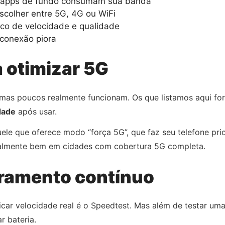
apps de fundo consumam sua banda
scolher entre 5G, 4G ou WiFi
ico de velocidade e qualidade
conexão piora
a otimizar 5G
 mas poucos realmente funcionam. Os que listamos aqui fo
dade
após usar.
uele que oferece modo “força 5G”, que faz seu telefone p
cialmente bem em cidades com cobertura 5G completa.
ramento contínuo
icar velocidade real é o Speedtest. Mas além de testar um
 bateria.