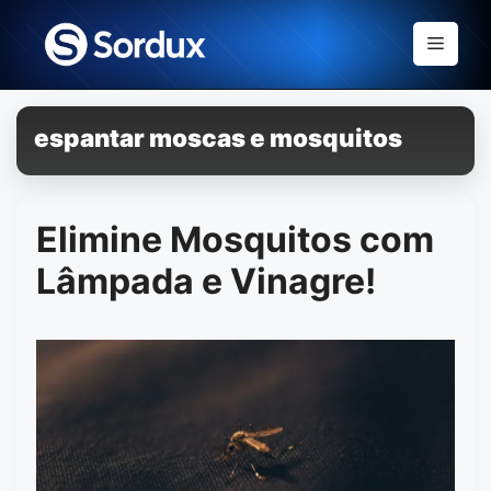
Skip
to
Menu
content
espantar moscas e mosquitos
Elimine Mosquitos com
Lâmpada e Vinagre!