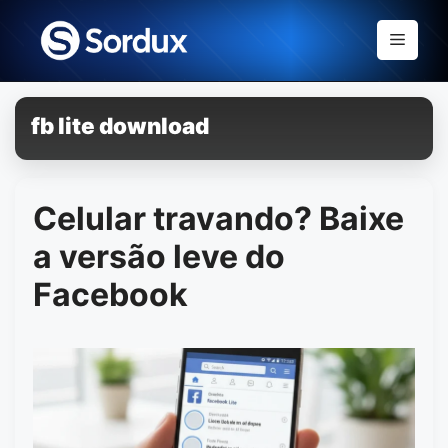
Skip
to
Menu
content
fb lite download
Celular travando? Baixe
a versão leve do
Facebook