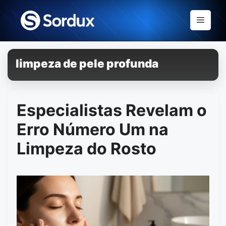
Skip
to
Menu
content
limpeza de pele profunda
Especialistas Revelam o
Erro Número Um na
Limpeza do Rosto