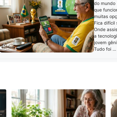
do mundo 2
que funcio
muitas opç
Fica difíci
Onde assis
a tecnolog
jovem gêni
Tudo foi 