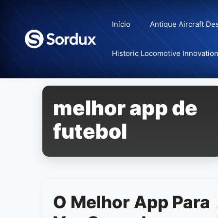
Skip
to
Início
Antique Aircraft De
content
Historic Locomotive Innovatio
melhor app de
futebol
O Melhor App Para