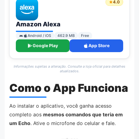
4.0
Amazon Alexa
Android / iOS
462.9 MB
Free
Google Play
App Store
Informações sujeitas a alteração. Consulte a loja oficial para detalhes
atualizados.
Como o App Funciona
Ao instalar o aplicativo, você ganha acesso
completo aos
mesmos comandos que teria em
um Echo
. Ative o microfone do celular e fale.