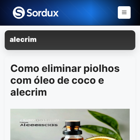
Skip
to
Menu
content
alecrim
Como eliminar piolhos
com óleo de coco e
alecrim