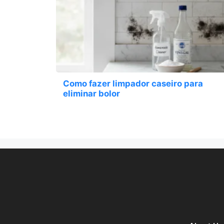
Como fazer limpador caseiro para
eliminar bolor