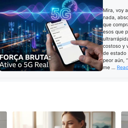
Mira, voy a
nada, abs
que compra
esos que p
ultrarrápid
costoso y 
de estado 
peor aún, 
me …
Rea