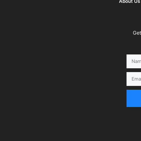
About Us
Get
Name
Email