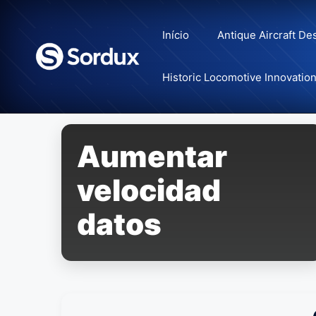
Skip
to
Início
Antique Aircraft De
content
Historic Locomotive Innovatio
Aumentar
velocidad
datos