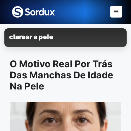
Skip
to
Menu
content
clarear a pele
O Motivo Real Por Trás
Das Manchas De Idade
Na Pele