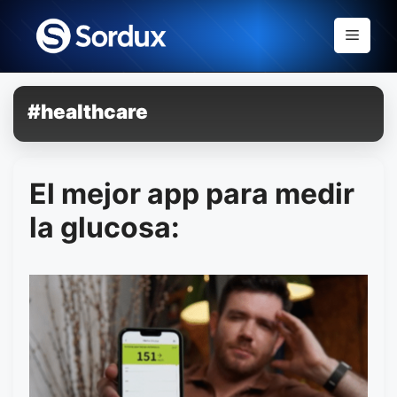
Skip
to
Menu
content
#healthcare
El mejor app para medir
la glucosa: