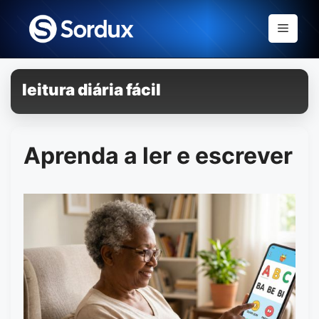
Skip
to
Menu
content
leitura diária fácil
Aprenda a ler e escrever