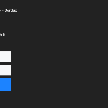
e – Sordux
 it!