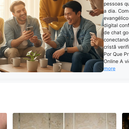
pessoas qu
a dia. Com
evangélic
digital con
de chat go
conectand
cristã veri
Por Que Pr
Online A 
more