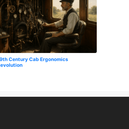
9th Century Cab Ergonomics
evolution