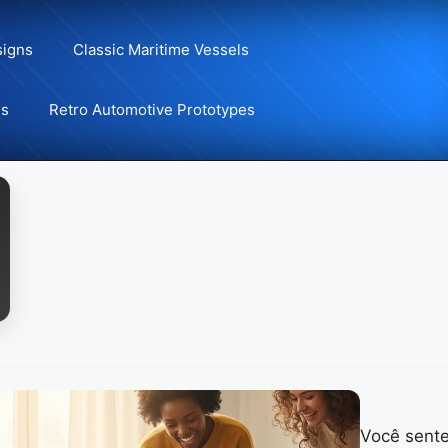
signs
Classic Maritime Vessels
ns
Retro Automotive Prototypes
Você sente