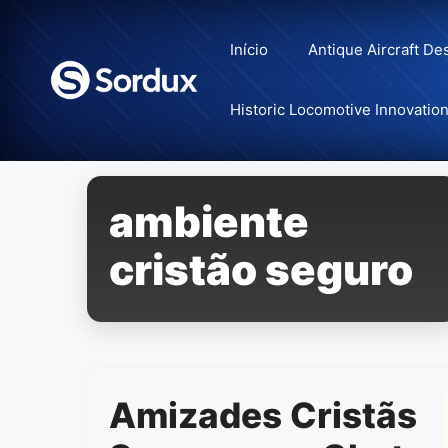
Skip
to
Início
Antique Aircraft De
content
Historic Locomotive Innovatio
ambiente
cristão seguro
Amizades Cristãs