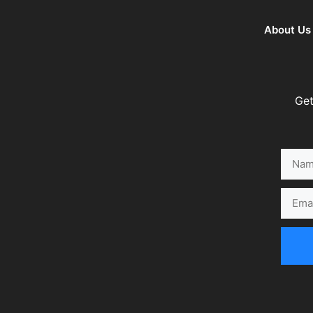
About Us
Get
Name
Email