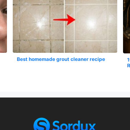
Best homemade grout cleaner recipe
1
R